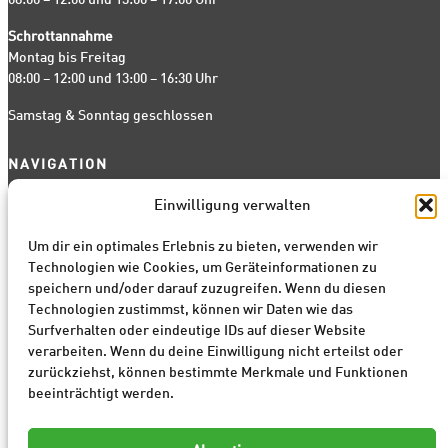
Schrottannahme
Montag bis Freitag
08:00 – 12:00 und 13:00 – 16:30 Uhr
Samstag & Sonntag geschlossen
NAVIGATION
Start
Einwilligung verwalten
Fahrzeugankauf
Um dir ein optimales Erlebnis zu bieten, verwenden wir
Abschleppdienst
Technologien wie Cookies, um Geräteinformationen zu
Schrottpreise
speichern und/oder darauf zuzugreifen. Wenn du diesen
Ersatzteilanfrage
Technologien zustimmst, können wir Daten wie das
Kontakt
Surfverhalten oder eindeutige IDs auf dieser Website
verarbeiten. Wenn du deine Einwilligung nicht erteilst oder
zurückziehst, können bestimmte Merkmale und Funktionen
beeinträchtigt werden.