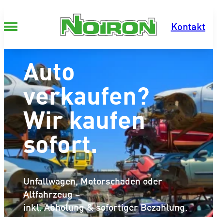
Zum Inhalt springen
Kontakt
Auto
verkaufen?
Wir kaufen
sofort.
Unfallwagen, Motorschaden oder
Altfahrzeug –
inkl. Abholung & sofortiger Bezahlung.