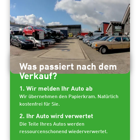
Was passiert nach dem
Verkauf?
1. Wir melden Ihr Auto ab
Wir übernehmen den Papierkram. Natürlich
kostenfrei für Sie.
2. Ihr Auto wird verwertet
Die Teile Ihres Autos werden
ressourcenschonend wiederverwertet.