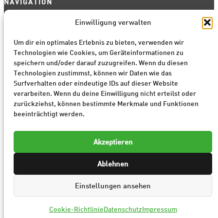
NAVIGATION
Start
Einwilligung verwalten
Fahrzeugankauf
Um dir ein optimales Erlebnis zu bieten, verwenden wir
Abschleppdienst
Technologien wie Cookies, um Geräteinformationen zu
Schrottpreise
speichern und/oder darauf zuzugreifen. Wenn du diesen
Ersatzteilanfrage
Technologien zustimmst, können wir Daten wie das
Kontakt
Surfverhalten oder eindeutige IDs auf dieser Website
verarbeiten. Wenn du deine Einwilligung nicht erteilst oder
zurückziehst, können bestimmte Merkmale und Funktionen
beeinträchtigt werden.
Akzeptieren
Ablehnen
LinkedIn
YouTube
Facebook
Instagram
Datenschutz
/
Cookie-Richtlinie
/
Barrierefreiheit
/
Impressum
Einstellungen ansehen
Cookie-Richtlinie
Datenschutz
Impressum