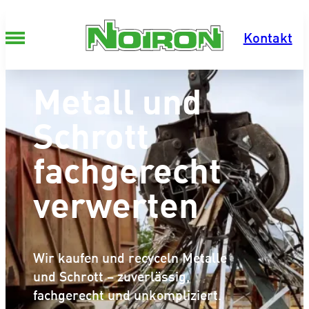
Zum Inhalt springen
Kontakt
Metall und
Schrott
fachgerecht
verwerten
Wir kaufen und recyceln Metalle
und Schrott – zuverlässig,
fachgerecht und unkompliziert.